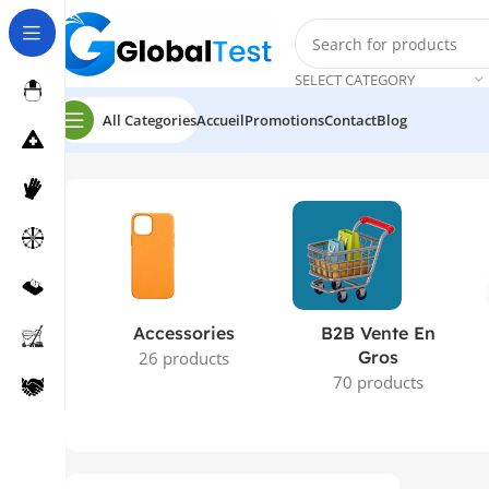
SELECT CATEGORY
All Categories
Accueil
Promotions
Contact
Blog
Accueil
Produits identifiés “GANTS LATEX”
Accessories
B2B Vente En
Gros
26 products
70 products