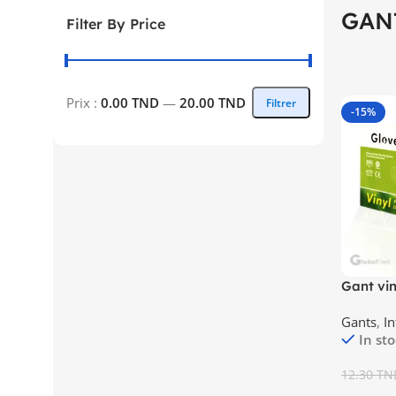
GAN
Filter By Price
Prix :
0.00 TND
—
20.00 TND
Filtrer
-15%
Gant vin
Gants
,
In
In st
12.30
TN