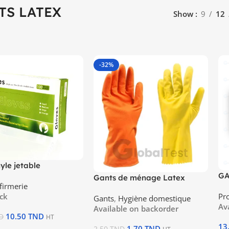
TS LATEX
Show
9
12
-32%
yle jetable
GA
Gants de ménage Latex
firmerie
naturel
Pro
ock
Gants
,
Hygiène domestique
Av
Available on backorder
10.50
TND
D
HT
13
1.70
TND