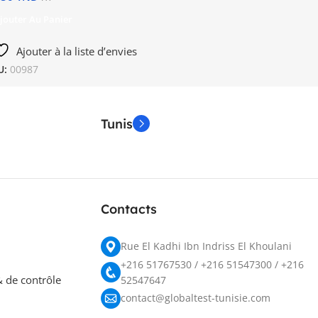
jouter Au Panier
Ajouter à la liste d’envies
U:
00987
Tunis
Contacts
Rue El Kadhi Ibn Indriss El Khoulani
+216 51767530 / +216 51547300 / +216
 de contrôle
52547647
contact@globaltest-tunisie.com