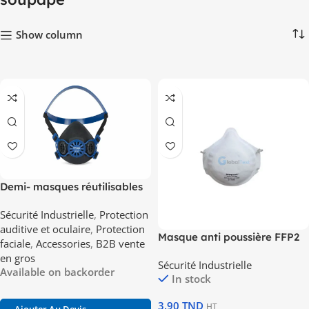
Show column
Demi- masques réutilisables
Series 2000
Sécurité Industrielle
,
Protection
auditive et oculaire
,
Protection
Masque anti poussière FFP2
faciale
,
Accessories
,
B2B vente
sans soupape
en gros
Sécurité Industrielle
Available on backorder
In stock
3.90
TND
HT
Ajouter Au Devis