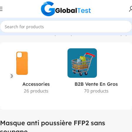
il
Produits identifiés “Masque anti poussière FFP2 sans soupape”
Accessories
B2B Vente En Gros
26 products
70 products
Masque anti poussière FFP2 sans
soupape