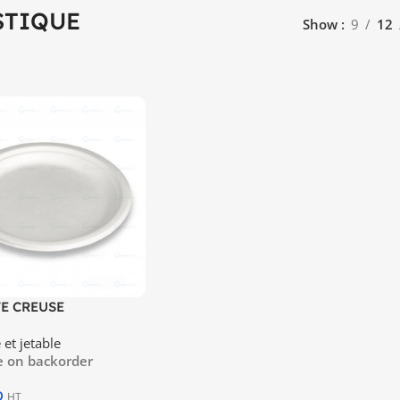
STIQUE
Show
9
12
TE CREUSE
UE (20PCS)
et jetable
e on backorder
D
HT