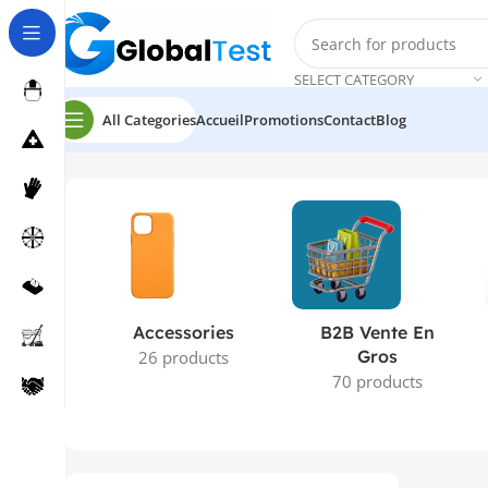
SELECT CATEGORY
All Categories
Accueil
Promotions
Contact
Blog
Accueil
Produits identifiés “PLASTIQUE”
Accessories
B2B Vente En
Gros
26 products
70 products