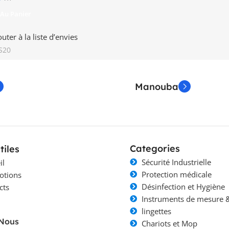
 Au Panier
outer à la liste d’envies
S20
Manouba
Categories
tiles
Sécurité Industrielle
il
Protection médicale
otions
Désinfection et Hygiène
cts
Instruments de mesure &
lingettes
-Nous
Chariots et Mop