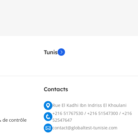
Tunis
Contacts
Rue El Kadhi Ibn Indriss El Khoulani
+216 51767530 / +216 51547300 / +216
 de contrôle
52547647
contact@globaltest-tunisie.com