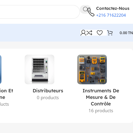
Contactez-Nous
+216 71622204
0.00
T
Voici le seul résultat
ion Et
Distributeurs
Instruments De
ne
Mesure & De
0 products
Contrôle
ucts
16 products