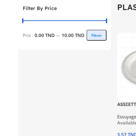
PLA
Filter By Price
Prix :
0.00 TND
—
10.00 TND
Filtrer
ASSIET
PLASTIQ
Essuyage 
Availabl
3.57
TN