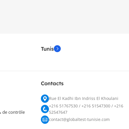
Tunis
Contacts
Rue El Kadhi Ibn Indriss El Khoulani
+216 51767530 / +216 51547300 / +216
 de contrôle
52547647
contact@globaltest-tunisie.com