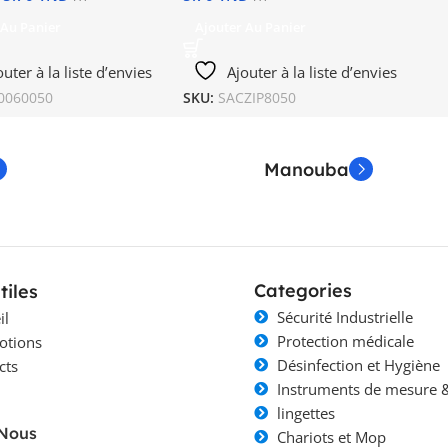
 Au Panier
Ajouter Au Panier
outer à la liste d’envies
Ajouter à la liste d’envies
0060050
SKU:
SACZIP8050
Manouba
Categories
tiles
Sécurité Industrielle
il
Protection médicale
otions
Désinfection et Hygiène
cts
Instruments de mesure &
lingettes
-Nous
Chariots et Mop