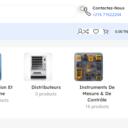
Contactez-Nous
+216 71622204
0.00
T
2 résultats affichés
ion Et
Distributeurs
Instruments De
ne
Mesure & De
0 products
Contrôle
ucts
16 products