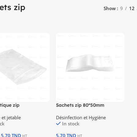
ets zip
Show
9
12
tique zip
Sachets zip 80*50mm
40mm
et jetable
Désinfection et Hygiène
ock
In stock
5.70
TND
5.70
TND
HT
HT