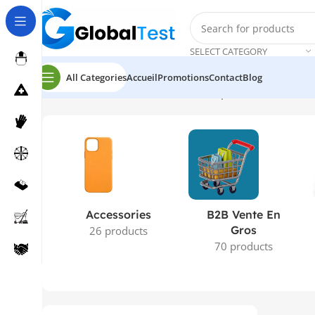
SELECT CATEGORY
All Categories
Accueil
Promotions
Contact
Blog
Accueil
Produits identifiés “sachets zip”
Accessories
B2B Vente En
Gros
26 products
70 products