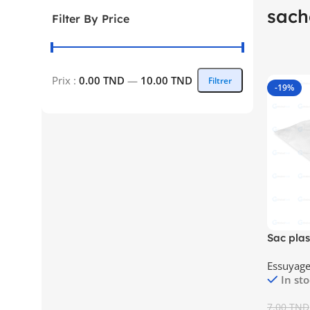
sach
Filter By Price
Prix :
0.00 TND
—
10.00 TND
Filtrer
-19%
Sac plas
40mm*
Essuyage 
In st
7.00
TND