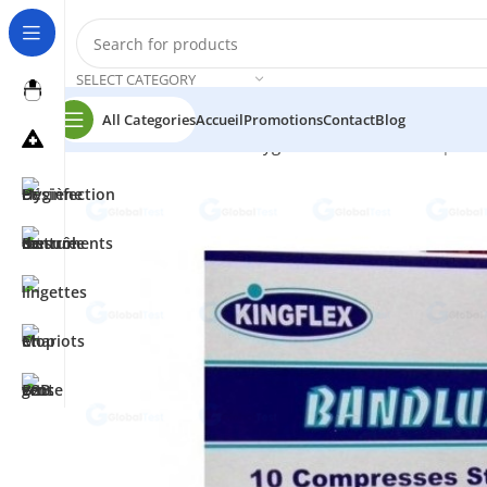
SELECT CATEGORY
All Categories
Accueil
Promotions
Contact
Blog
Accueil
Désinfection et Hygiène
Bandlux 10 Compresse