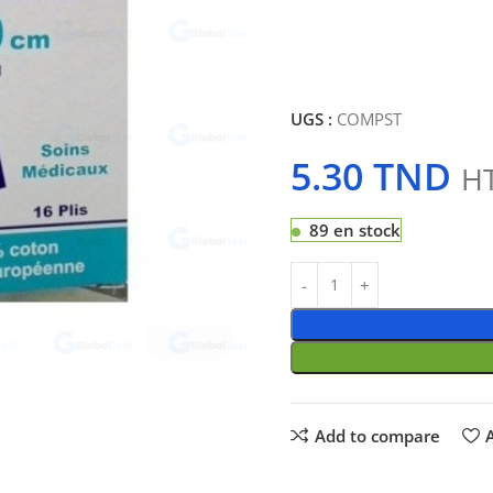
UGS :
COMPST
5.30
TND
H
89 en stock
Add to compare
A