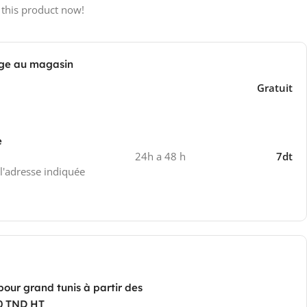
 this product now!
ge au magasin
Gratuit
e
24h a 48 h
7dt
 l'adresse indiquée
pour grand tunis à partir des
0 TND HT