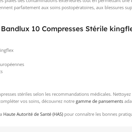
es plaies des contaminations extérieures tout en permettant une bo
iennent parfaitement aux soins postopératoires, aux blessures supe
 Bandlux 10 Compresses Stérile kingfle
ingflex
européennes
ts
presses stériles selon les recommandations médicales. Nettoyez b
compléter vos soins, découvrez notre
gamme de pansements
adap
la
Haute Autorité de Santé (HAS)
pour connaître les bonnes pratiqu