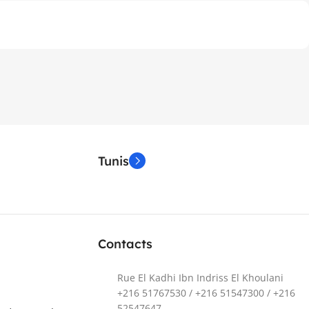
Tunis
Contacts
Rue El Kadhi Ibn Indriss El Khoulani
+216 51767530 / +216 51547300 / +216
52547647