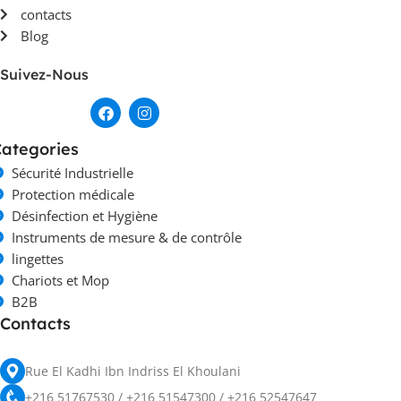
contacts
Blog
Suivez-Nous
ategories
Sécurité Industrielle
Protection médicale
Désinfection et Hygiène
Instruments de mesure & de contrôle
lingettes
Chariots et Mop
B2B
Contacts
Rue El Kadhi Ibn Indriss El Khoulani
+216 51767530 / +216 51547300 / +216 52547647