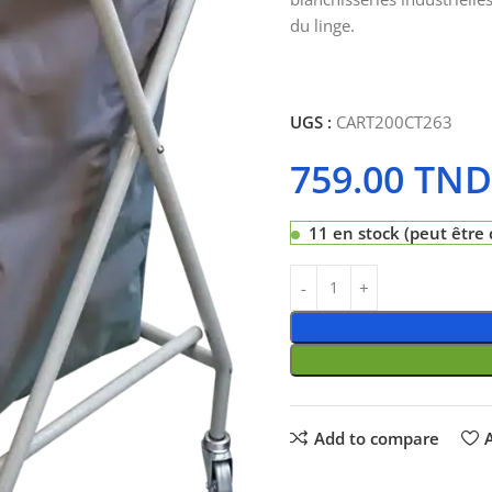
du linge.
UGS :
CART200CT263
759.00
TND
11 en stock (peut êtr
Add to compare
A