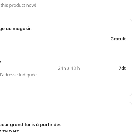
 this product now!
ge au magasin
Gratuit
e
24h a 48 h
7dt
 l'adresse indiquée
pour grand tunis à partir des
0 TND HT