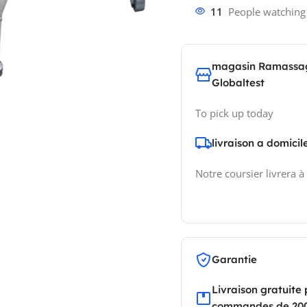
11
People watching
magasin Ramassa
Globaltest
To pick up today
livraison a domicil
Notre coursier livrera à
Garantie
Livraison gratuite 
commandes de 20