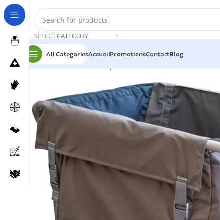
SELECT CATEGORY
All Categories
Accueil
Promotions
Contact
Blog
Accueil
Chariots et Mop
CHARIOT DE LINGE CT263MB