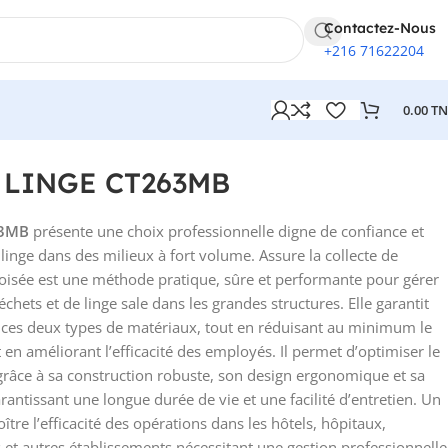
Contactez-Nous
+216 71622204
0.00
T
 LINGE CT263MB
63MB
présente une choix professionnelle digne de confiance et
 linge dans des milieux à fort volume. Assure la collecte de
roisée est une méthode pratique, sûre et performante pour gérer
échets et de linge sale dans les grandes structures. Elle garantit
e ces deux types de matériaux, tout en réduisant au minimum le
en améliorant l’efficacité des employés. Il permet d’optimiser le
e grâce à sa construction robuste, son design ergonomique et sa
rantissant une longue durée de vie et une facilité d’entretien. Un
oître l’efficacité des opérations dans les hôtels, hôpitaux,
s et autres établissements nécessitant une gestion professionnelle