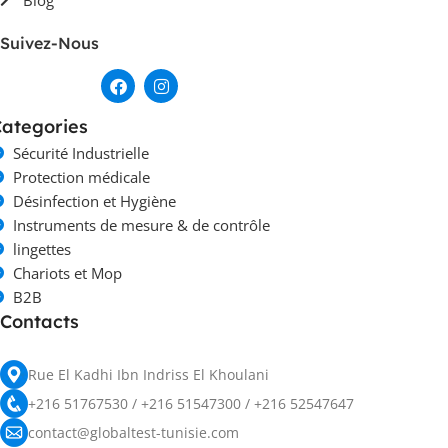
Blog
Suivez-Nous
ategories
Sécurité Industrielle
Protection médicale
Désinfection et Hygiène
Instruments de mesure & de contrôle
lingettes
Chariots et Mop
B2B
Contacts
Rue El Kadhi Ibn Indriss El Khoulani
+216 51767530 / +216 51547300 / +216 52547647
contact@globaltest-tunisie.com