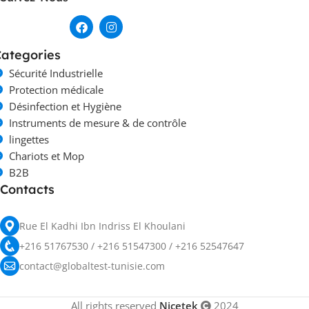
ategories
Sécurité Industrielle
Protection médicale
Désinfection et Hygiène
Instruments de mesure & de contrôle
lingettes
Chariots et Mop
B2B
Contacts
Rue El Kadhi Ibn Indriss El Khoulani
+216 51767530 / +216 51547300 / +216 52547647
contact@globaltest-tunisie.com
All rights reserved
Nicetek
2024