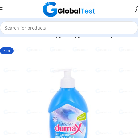
Accueil
Désinfection et Hygiène
Hygiène domestique
-10%