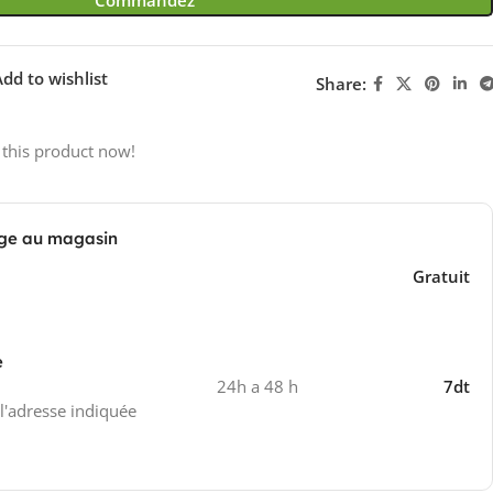
dd to wishlist
Share:
 this product now!
ge au magasin
Gratuit
e
24h a 48 h
7dt
 l'adresse indiquée