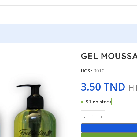
ML
GEL MOUSSA
UGS :
0010
3.50
TND
H
91 en stock