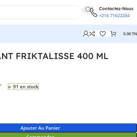
Contactez-Nous
+216 71622204
0.00
T
NT FRIKTALISSE 400 ML
T
91 en stock
Ajouter Au Panier
Commandez