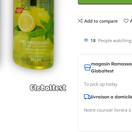
Add to compare
A
18
People watching
magasin Ramassa
Globaltest
To pick up today
livraison a domicil
Notre coursier livrera à