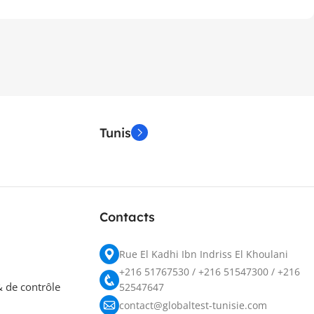
Tunis
Contacts
Rue El Kadhi Ibn Indriss El Khoulani
+216 51767530 / +216 51547300 / +216
 de contrôle
52547647
contact@globaltest-tunisie.com