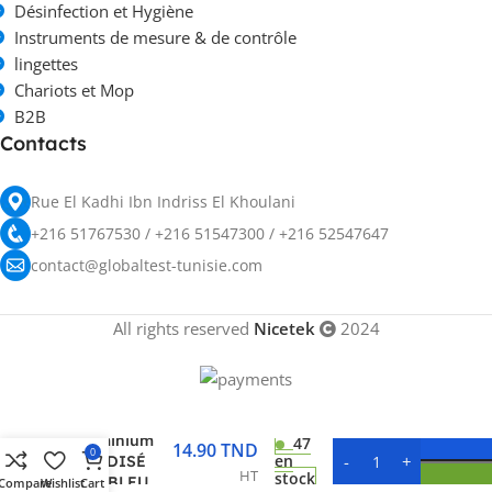
Désinfection et Hygiène
Instruments de mesure & de contrôle
lingettes
Chariots et Mop
B2B
Contacts
Rue El Kadhi Ibn Indriss El Khoulani
+216 51767530 / +216 51547300 / +216 52547647
contact@globaltest-tunisie.com
All rights reserved
Nicetek
2024
Manche
Aluminium
47
14.90
TND
0
en
ANODISÉ
HT
stock
CUP BLEU
Compare
Wishlist
Cart