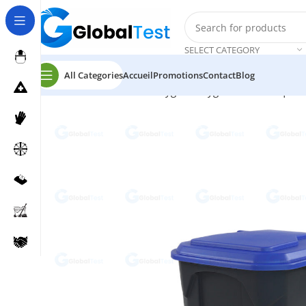
SELECT CATEGORY
All Categories
Accueil
Promotions
Contact
Blog
Accueil
Désinfection et Hygiène
Hygiène domestique