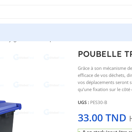
Nettoyage
Conteneurs et poubelle
POUBELLE TRI-SELECTIF 30L -B
POUBELLE TR
Grâce à son mécanisme de p
efficace de vos déchets, d
vos déplacements seront sim
qu’une fixation sur le côté
UGS :
PES30-B
33.00
TND
8 en stock (peut être