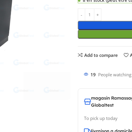
Add to compare
A
19
People watching
magasin Ramassa
Globaltest
To pick up today
livraison a domicil