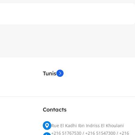
Tunis
Contacts
Rue El Kadhi Ibn Indriss El Khoulani
+216 51767530 / +216 51547300 / +216