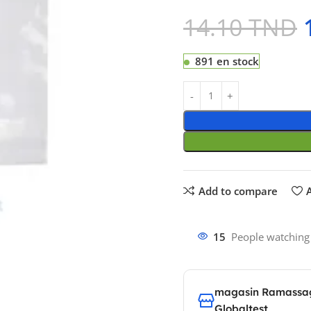
14.10
TND
891 en stock
Add to compare
A
15
People watching
magasin Ramassa
Globaltest