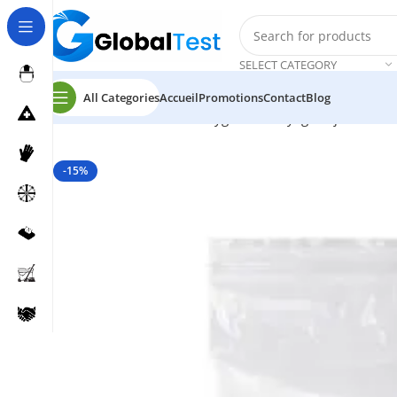
SELECT CATEGORY
All Categories
Accueil
Promotions
Contact
Blog
Accueil
Désinfection et Hygiène
Essuyage et jetable
sa
-15%