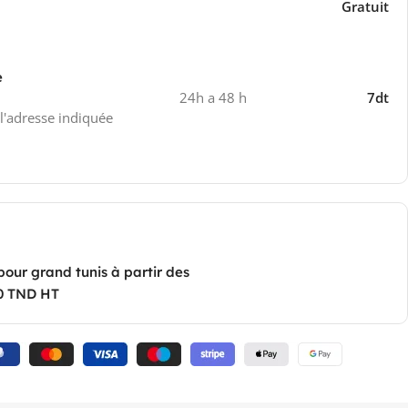
Gratuit
e
24h a 48 h
7dt
 l'adresse indiquée
pour grand tunis à partir des
0 TND HT