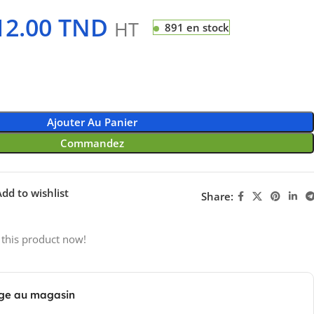
12.00
TND
HT
891 en stock
Ajouter Au Panier
Commandez
dd to wishlist
Share:
 this product now!
ge au magasin