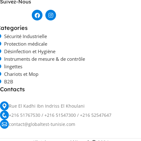
Suivez-Nous
ategories
Sécurité Industrielle
Protection médicale
Désinfection et Hygiène
Instruments de mesure & de contrôle
lingettes
Chariots et Mop
B2B
Contacts
Rue El Kadhi Ibn Indriss El Khoulani
+216 51767530 / +216 51547300 / +216 52547647
contact@globaltest-tunisie.com