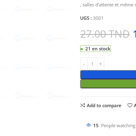
, salles d’attente et même 
UGS :
3001
27.00
TND
21 en stock
Add to compare
A
15
People watching