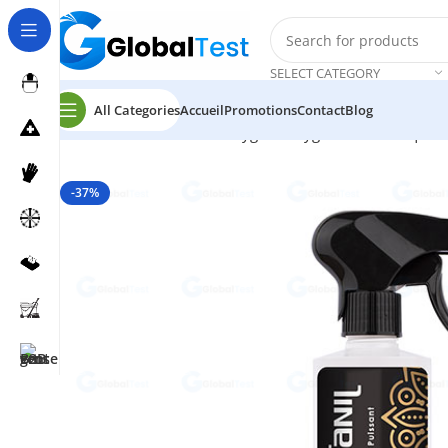
SELECT CATEGORY
All Categories
Accueil
Promotions
Contact
Blog
Accueil
Désinfection et Hygiène
Hygiène domestique
-37%