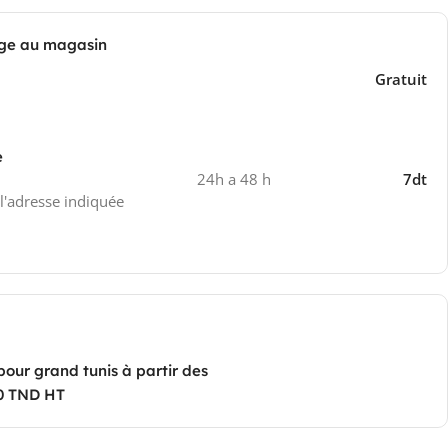
ge au magasin
Gratuit
e
24h a 48 h
7dt
 l'adresse indiquée
pour grand tunis à partir des
0 TND HT