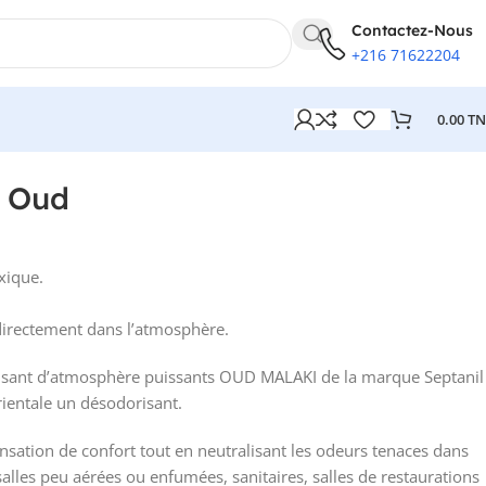
Contactez-Nous
+216 71622204
0.00
T
t Oud
xique.
 directement dans l’atmosphère.
sant d’atmosphère puissants
OUD MALAKI
de la marque Septanil
rientale un désodorisant.
nsation de confort tout en neutralisant les odeurs tenaces dans
 salles peu aérées ou enfumées, sanitaires, salles de restaurations