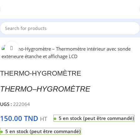
Accueil
Instruments de mesure & de contrôle
Click to enlarge
THERMO-HYGROMÈTRE
THERMO
–
HYGROMÈTRE
UGS :
222064
150.00
TND
HT
5 en stock (peut être commandé)
5 en stock (peut être commandé)