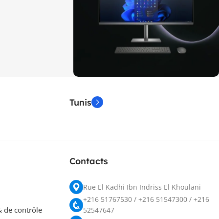
ON SALE
Tunis
HP Envy 34
To Shop
Contacts
Rue El Kadhi Ibn Indriss El Khoulani
+216 51767530 / +216 51547300 / +216
 de contrôle
52547647