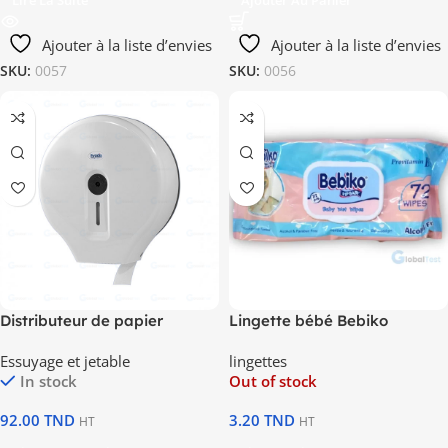
Lire La Suite
Ajouter Au Panier
Ajouter à la liste d’envies
Ajouter à la liste d’envies
SKU:
0057
SKU:
0056
Distributeur de papier
Lingette bébé Bebiko
toilette en rouleau plastique
Essuyage et jetable
lingettes
blanc
In stock
Out of stock
92.00
TND
3.20
TND
HT
HT