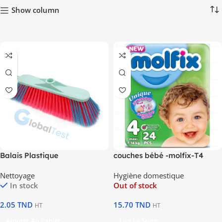
Show column
Balais Plastique
couches bébé -molfix-T4
Nettoyage
Hygiène domestique
In stock
Out of stock
2.05
TND
15.70
TND
HT
HT
Ajouter Au Panier
Lire La Suite