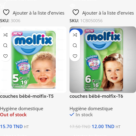
Ajouter à la liste d’envies
Ajouter à la liste d’envies
SKU:
3006
SKU:
1CB050056
-31%
couches bébé-molfix-T5
couches bébé-molfix-T6
Hygiène domestique
Hygiène domestique
Out of stock
In stock
15.70
TND
12.00
TND
17.50
TND
HT
HT